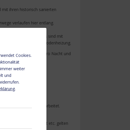
 mit ihren historisch sanierten
rwege verlaufen hier entlang.
rfügung. Alle Apartments sind mit
t eine regulierbare Fußbodenheizung.
m Boot anlegen (ab 5€ pro Nacht und
rwendet Cookies.
ktionalität
 immer weiter
lt und
= OG1; Ap.7 = OG2).
widerrufen.
rklärung
.
zfristig manuell nachgearbeitet.
n wie Mindestaufenthalt etc. gelten