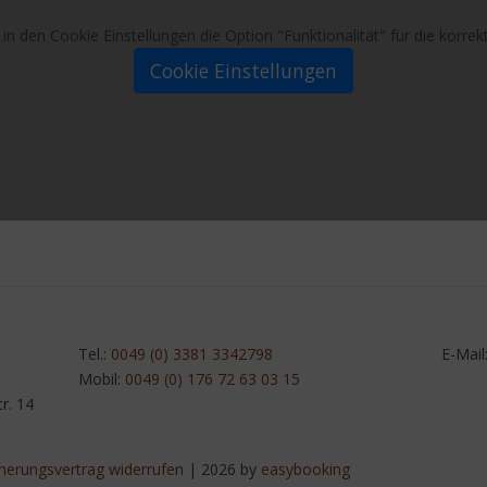
e in den Cookie Einstellungen die Option "Funktionalität" für die korr
Cookie Einstellungen
Tel.:
0049 (0) 3381 3342798
E-Mail
Mobil:
0049 (0) 176 72 63 03 15
r. 14
cherungsvertrag widerrufen
| 2026 by
easybooking