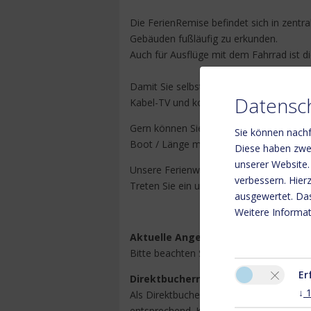
Die FerienRemise befindet sich in zentra
Gebäuden fußläufig zu erkunden.
Auch für Ausflüge mit dem Fahrrad ist d
Damit Sie selbstgemachte Gerichte geni
Datensch
Kabel-TV und kostenlosem WLAN ausgest
Gern können Sie sich auch auf unserer
Sie können nachf
Boot / Länge max. 8m).
Diese haben zwei
unserer Website.
Unsere Ferienwohnungen sind auch auf
verbessern. Hie
Treten Sie ein und erkunden unsere Fer
ausgewertet. Das
Weitere Informat
Aktuelle Angebote / Sonderangebo
Bitte beachten Sie, daß bei Onlinebuchun
Er
Direktbucherrabatt
↓
Als Direktbucher erhalten Sie
5%
Rabatt 
entsprechend. Kombinierbar (außer mit 