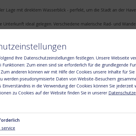
ler Lage mit direktem Wasserblick - perfekt, um die Stadt an der Havel
ie Unterkunft ideal gelegen. Verschiedene malerische Rad- und Wande
eßen können, steht in jedem Apartment eine vollwertige Küche zur Ve
utzeinstellungen
attet. Für ein angenehmes Raumklima - auch an kalten Tagen - sorg
 neuen
Sonnenterrasse
erholen und an unserer
Steganlage
mit Ihre
olgend Ihre Datenschutzeinstellungen festlegen.
Unsere Webseite ve
 Funktionen: Zum einen sind sie erforderlich für die grundlegende Fun
 Zum anderen können wir mit Hilfe der Cookies unsere Inhalte für Sie
 Googlemaps zu finden:
https://link.local-businessview.de/15001833
rzu werden pseudonymisierte Daten von Website-Besuchern gesamme
ienRemise in einem 360°-Rundgang (Eingang = EG2; Ap.1 = EG1; Ap.4 
 Einverständnis in die Verwendung der Cookies können Sie jederzeit 
ionen zu Cookies auf der Website finden Sie in unserer
Datenschutze
te
gen ggf. nicht alle Rabatte gleich angezeigt werden. Diese werden kur
forderlich
1
service
auf Ihren Übernachtungspreis. Unsere sonstigen Buchungsbedingunge
Rabattcodes, Pauschalen und Last Minute).