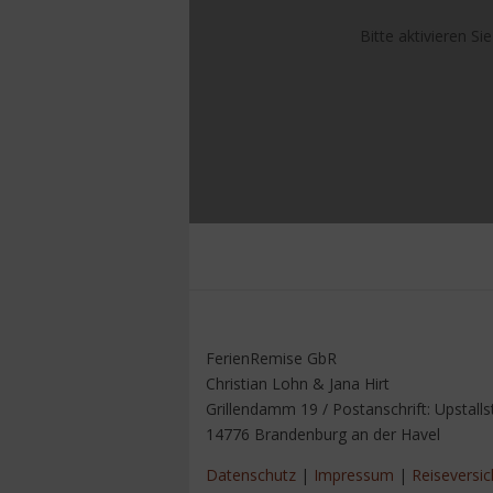
Bitte aktivieren Si
FerienRemise GbR
Christian Lohn & Jana Hirt
Grillendamm 19 / Postanschrift: Upstallst
14776 Brandenburg an der Havel
Datenschutz
|
Impressum
|
Reiseversi